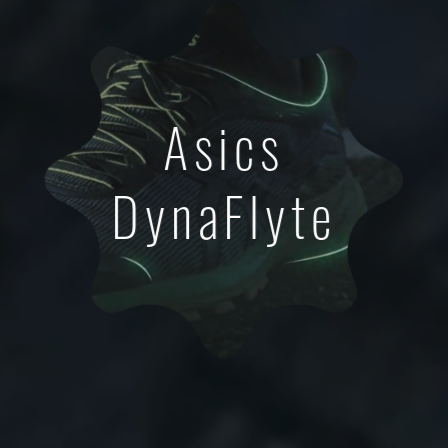
Asics
DynaFlyte